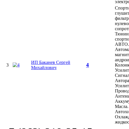
электр
Спорт
глушит
фильт
нулево
сопрот
Тюнинг
спорти
АВТО.
Автом
магнит
андрои
ИП Баканев Сергей
4
3
Колонк
Михайлович
Усилит
Сигнал
Автора
Усилит
Провод
Антен
Аккуму
Масла.
Автох
Охлаж
жидкос