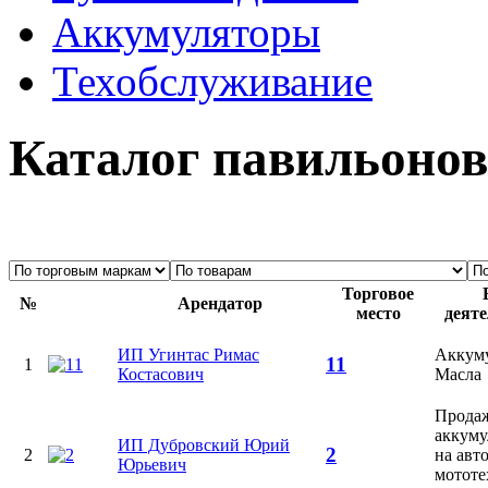
Аккумуляторы
Техобслуживание
Каталог павильонов
Торговое
№
Арендатор
место
деят
ИП Угинтас Римас
Аккум
11
1
Костасович
Масла
Прода
аккуму
ИП Дубровский Юрий
2
2
на авт
Юрьевич
мототе